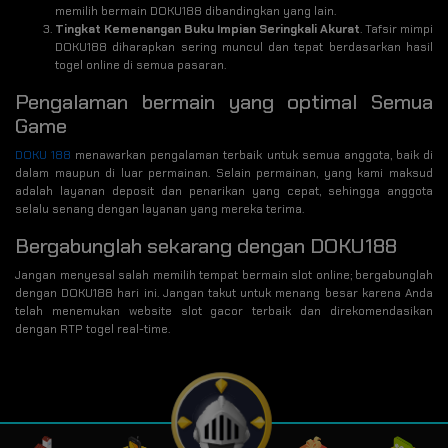
memilih bermain DOKU188 dibandingkan yang lain.
Tingkat Kemenangan Buku Impian Seringkali Akurat
. Tafsir mimpi
DOKU188 diharapkan sering muncul dan tepat berdasarkan hasil
togel online di semua pasaran.
Pengalaman bermain yang optimal Semua
Game
DOKU 188
menawarkan pengalaman terbaik untuk semua anggota, baik di
dalam maupun di luar permainan. Selain permainan, yang kami maksud
adalah layanan deposit dan penarikan yang cepat, sehingga anggota
selalu senang dengan layanan yang mereka terima.
Bergabunglah sekarang dengan DOKU188
Jangan menyesal salah memilih tempat bermain slot online; bergabunglah
dengan DOKU188 hari ini. Jangan takut untuk menang besar karena Anda
telah menemukan website slot gacor terbaik dan direkomendasikan
dengan RTP togel real-time.