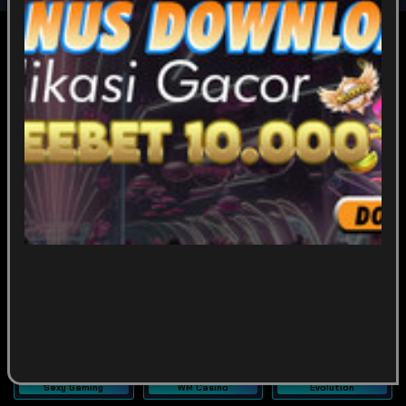
Casino
Tampilkan Lainnya
MICROGAMING LC
Pragmatic Play LC
ALLBET
WM Casino
Sexy Gaming
Evolution